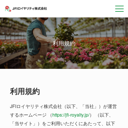
Skip
to
content
利用規約
利用規約
JFIロイヤリティ株式会社（以下、「当社」）が運営
するホームページ （
https://jfi-royalty.jp/
） （以下、
「当サイト」）をご利用いただくにあたって、以下